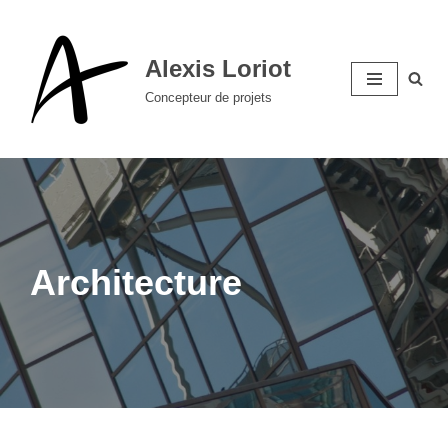
Aller
Alexis Loriot
au
Concepteur de projets
contenu
Architecture