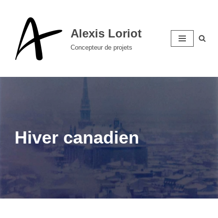
Aller
Alexis Loriot
au
Concepteur de projets
contenu
Hiver canadien