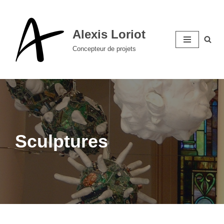
Aller
Alexis Loriot
au
Concepteur de projets
contenu
Sculptures