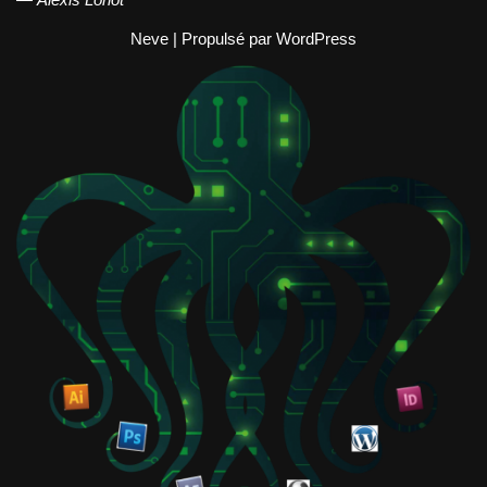
Neve
| Propulsé par
WordPress